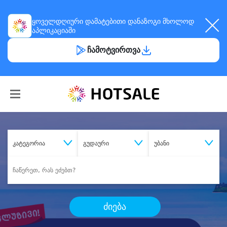
ყოველდღიური
დამატებითი დანაზოგი
მხოლოდ
აპლიკაციაში
ჩამოტვირთვა
კატეგორია
გუდაური
უბანი
ძიება