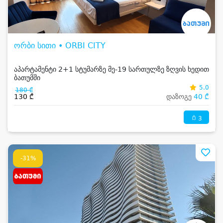
ორბი სითი • ORBI CITY
აპარტამენტი 2+1 სტუმარზე მე-19 სართულზე ზღვის ხედით
ბათუმში
5.0
180 ₾
130 ₾
დაზოგე
40 ₾
3
-31%