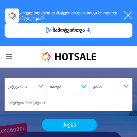
ყოველდღიური
დამატებითი დანაზოგი
მხოლოდ
აპლიკაციაში
ჩამოტვირთვა
კატეგორია
ბათუმი
უბანი
ძიება