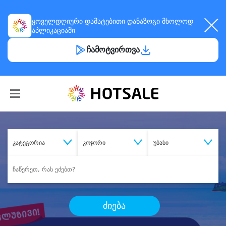
ყოველდღიური
დამატებითი დანაზოგი
მხოლოდ
აპლიკაციაში
ჩამოტვირთვა
კატეგორია
კოჯორი
უბანი
ძიება