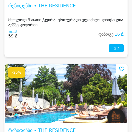
რეზიდენსი • THE RESIDENCE
მხოლოდ შაბათი /კვირა, ერთჯერადი ულიმიტო ვიზიტი ღია
აუზზე კოჯორში
80 ₾
დაზოგე
16 ₾
59 ₾
2
-25%
რეზიდენსი • THE RESIDENCE