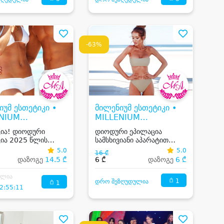
-63%
იუმ ესთეტიკი •
მილენიუმ ესთეტიკი •
ENIUM
MILLENIUM
ETIC
AESTHETIC
ცია! დიოდური
დიოდური ეპილაცია
ია 2025 წლის
სამსხივიანი აპარატით
თ ქალებისთვის და
(ალექსანდრიტი + დიოდი
5.0
5.0
16 ₾
ცებისთვის
+ ნეოდიუმი)
დაზოგე
14.5 ₾
6 ₾
დაზოგე
6 ₾
ილია
1
დრო შეზღუდულია
1
2:55:11