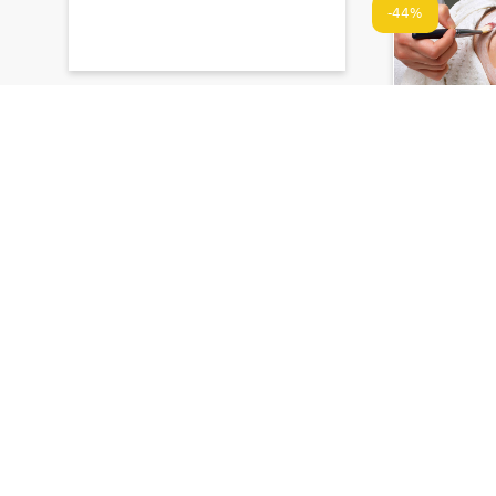
-44%
მილენიუმ 
MILLENIU
AESTHETI
სახის პრო
ღრმა წმენდ
90 ₾
50 ₾
დრო შეზღუდ
-20%