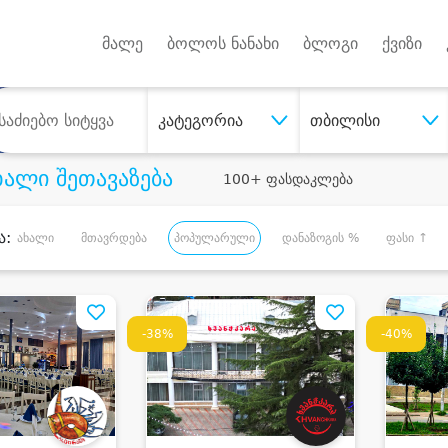
Android A
უქტებზე
მალე
ბოლოს ნანახი
ბლოგი
ქვიზი
კატეგორია
თბილისი
ხალი შეთავაზება
100+ ფასდაკლება
ა:
ახალი
მთავრდება
პოპულარული
დანაზოგის %
ფასი ↑
-38%
-40%