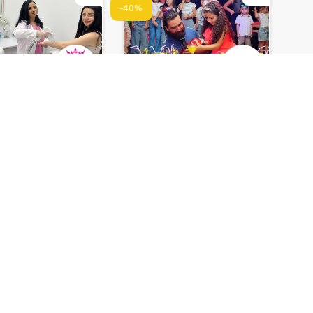
-40%
იუმ ესთეტიკი •
ქენდი ლენდი • CANDY
ENIUM
LAND
ETIC
ი სხეულის
15 ან 20 ბავშვზე
ი ეპილაცია,
დაბადების დღის წვეულება
ად სახე
და საჩუქრები
5.0
500 ₾
დაზოგე
176 ₾
დაზოგე
23 ₾
299 ₾
1
1
ზღუდულია
დრო შეზღუდულია
-25%