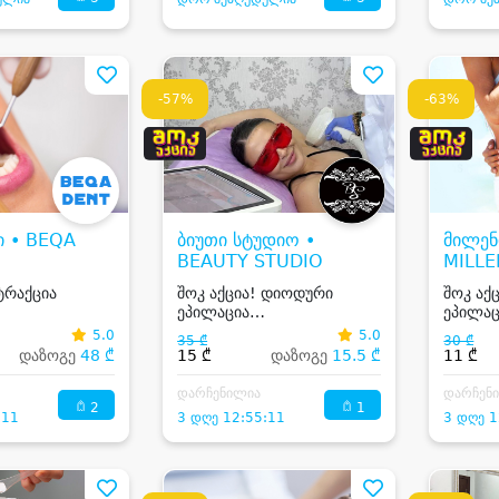
-57%
-63%
ი • BEQA
ბიუთი სტუდიო •
მილენ
BEAUTY STUDIO
MILL
AESTH
ტრაქცია
შოკ აქცია! დიოდური
შოკ აქ
ეპილაცია
ეპილაც
ულტრათანამედროვე,
თავაკი
5.0
5.0
35 ₾
30 ₾
მაღალი იტალიური
მამაკა
დაზოგე
48 ₾
15 ₾
დაზოგე
15.5 ₾
11 ₾
ტექნოლოგიის 2025 წლის
Derma laser აპარატი
დარჩენილია
დარჩენ
2
1
:11
3 დღე 12:55:11
3 დღე 1