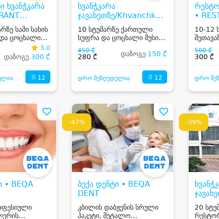
ი ხვანჭკარა
ხვანჭკარა
რესტო
RANT
ჯავახეთზე/Khvanchkara
• RE
KARA
Javakhetze
KHVA
რზე სამი სახის
10 სტუმარზე ქართული
10-12 
 და ცოცხალი
სუფრა და ცოცხალი მუსიკა
შეთავა
რესტორანში
მუსიკა
5.0
450 ₾
500 ₾
დაზოგე
150 ₾
დაზოგე
300 ₾
280 ₾
300 ₾
12
12
ულია
დრო შეზღუდულია
დრო შე
-47%
-39%
ი • BEQA
ბექა დენტი • BEQA
ხვანჭ
DENT
ჯავახ
Javak
ოფესიული
კბილის დაბჟენის სრული
20 სტუ
ლერის
პაკეტი, მეტალო
რესტორ