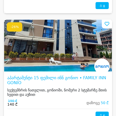
8
-26%
აპარტამენტი 15 ფემილი ინნ გონიო • FAMILY INN
GONIO
სექტემბრის ჩათვლით, გონიოში, ნომერი 2 სტუმარზე მთის
ხედით და აუზით
190 ₾
დაზოგე
50 ₾
140 ₾
6