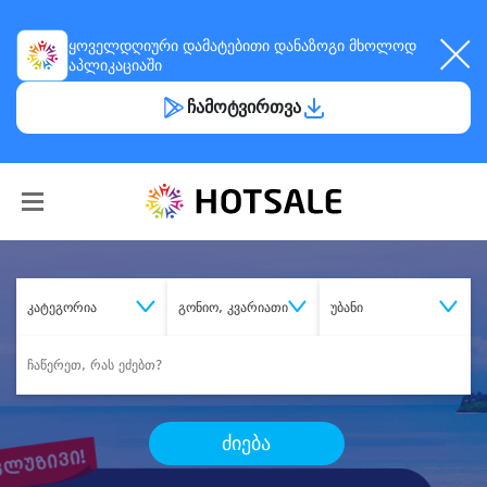
ყოველდღიური
დამატებითი დანაზოგი
მხოლოდ
აპლიკაციაში
ჩამოტვირთვა
კატეგორია
გონიო, კვარიათი
უბანი
ძიება