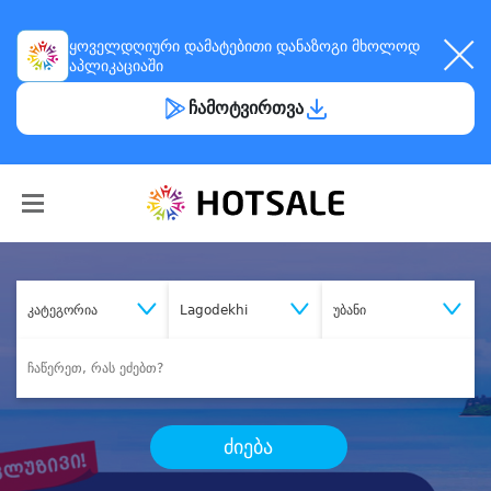
ყოველდღიური
დამატებითი დანაზოგი
მხოლოდ
აპლიკაციაში
ჩამოტვირთვა
კატეგორია
Lagodekhi
უბანი
ძიება