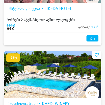
სასტუმრო ლიკედა • LIKEDA HOTEL
ნომრები 2 სტუმარზე ღია აუზით ლაგოდეხში
120 ₾
დაზოგე
17 ₾
94 ₾
4
-23%
მეღვინეობა ხედი • KHEDI WINERY