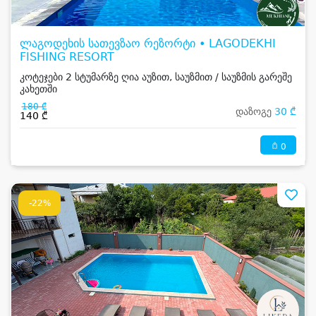
ლაგოდეხის სათევზაო რეზორტი • LAGODEKHI
FISHING RESORT
კოტეჯები 2 სტუმარზე ღია აუზით, საუზმით / საუზმის გარეშე
კახეთში
180 ₾
დაზოგე
30 ₾
140 ₾
0
-22%