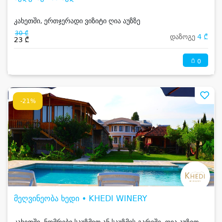
კახეთში, ერთჯერადი ვიზიტი ღია აუზზე
30 ₾
დაზოგე
4 ₾
23 ₾
0
-21%
მეღვინეობა ხედი • KHEDI WINERY