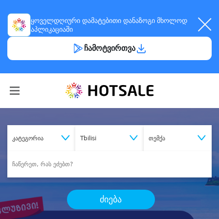
ყოველდღიური
დამატებითი დანაზოგი
მხოლოდ
აპლიკაციაში
ჩამოტვირთვა
კატეგორია
Tbilisi
თემქა
ძიება