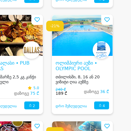
-21%
დალასი • PUB
ოლიმპიური აუზი •
AS
OLYMPIC POOL
მარზე 2,5 კგ კანჭი
თბილისში, 8, 16 ან 20
მელი
ვიზიტი ღია აუზზე
5.0
240 ₾
დაზოგე
36 ₾
დაზოგე
75 ₾
189 ₾
2
4
ზღუდულია
დრო შეზღუდულია