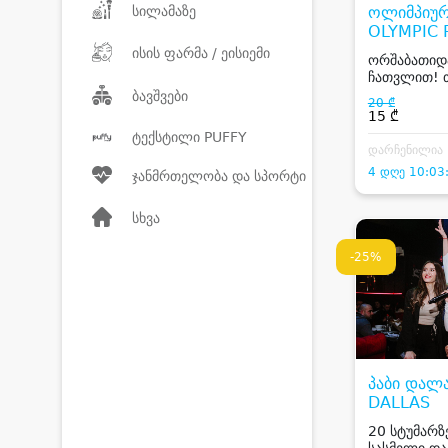
სილამაზე
ოლიმპიური
OLYMPIC 
ისის ფარმა / ეისიემი
ორშაბათიდა
ჩათვლით! 
დღიანი ვიზი
ბავშვები
20 ₾
15 ₾
ტექსტილი PUFFY
დარჩენილია
4 დღე 10:03
ჯანმრთელობა და სპორტი
სხვა
-25%
პაბი დალა
DALLAS
20 სტუმარზე
სასმელი და