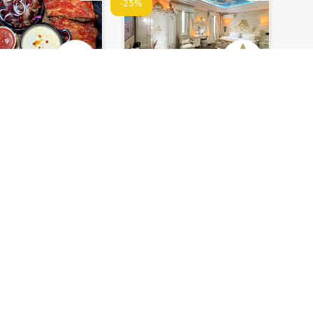
-25%
დალასი • PUB
სასტუმრო აგავა •
AS
HOTEL AGAVA
უმარზე გათვლილი
თბილისში 2 სტუმარზე
ლი დაფა
სტანდარტული ან ლუქს
ნომერი ჯაკუზით
120 ₾
დაზოგე
43 ₾
დაზოგე
21 ₾
90 ₾
0
1
ზღუდულია
დრო შეზღუდულია
-39%