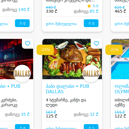
კარაოკე
5.0
440 ₾
620 ₾
დაზოგე
140 ₾
330 ₾
დაზოგე
85 ₾
465 ₾
0
0
ულია
დრო შეზღუდულია
დრო შე
-25%
-21%
სი • PUB
პაბი დალასი • PUB
ოლიმპ
DALLAS
OLYM
 კერძები,
4 სტუმარზე, კანჭი და
თბილის
 კარაოკე
ლუდი
აუზზე
167 ₾
155 ₾
დაზოგე
35 ₾
დაზოგე
32 ₾
125 ₾
122 ₾
0
1
ულია
დრო შეზღუდულია
დრო შე