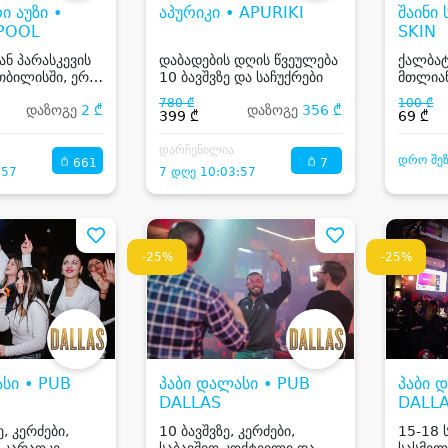
 აუზი •
აპურიკი • APURIKI
შაინი 
POOL
SKIN
ნ პარასკევის
დაბადების დღის წვეულება
ქალბატ
თბილისში, ერთ
10 ბავშვზე და საჩუქრები
მთლიან
ტი ღია აუზზე
დიოდურ
780 ₾
100 ₾
დაზოგე
2 ₾
დაზოგე
356 ₾
საჩუქრ
399 ₾
69 ₾
დარჩენილია
დრო შე
661
7
:57
7 დღე 10:03:57
-25%
-25%
სი • PUB
პაბი დალასი • PUB
პაბი 
DALLAS
DALL
, კერძები,
10 ბავშვზე, კერძები,
15-18 
 კარაოკე
საბავშვო კოქტეილი და
სასმელ