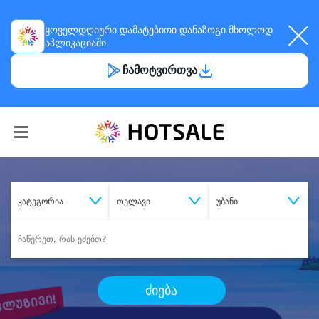
ყოველდღიური
დამატებითი დანაზოგი
მხოლოდ
აპლიკაციაში
ჩამოტვირთვა
კატეგორია
თელავი
უბანი
ძიება