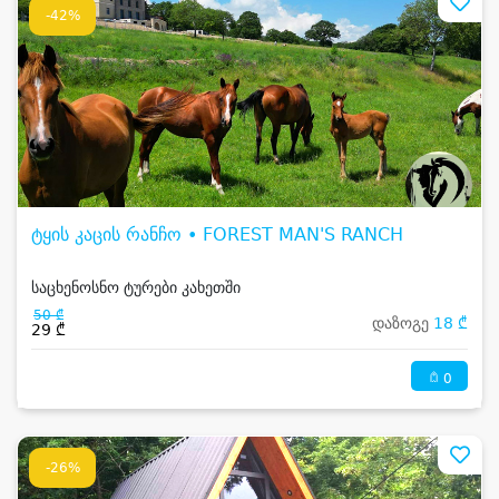
-42%
ტყის კაცის რანჩო • FOREST MAN'S RANCH
საცხენოსნო ტურები კახეთში
50 ₾
დაზოგე
18 ₾
29 ₾
0
-26%