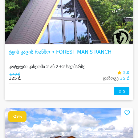
ტყის კაცის რანჩო • FOREST MAN'S RANCH
კოტეჯები კახეთში 2 ან 2+2 სტუმარზე
5.0
170 ₾
125 ₾
დაზოგე
35 ₾
0
-29%