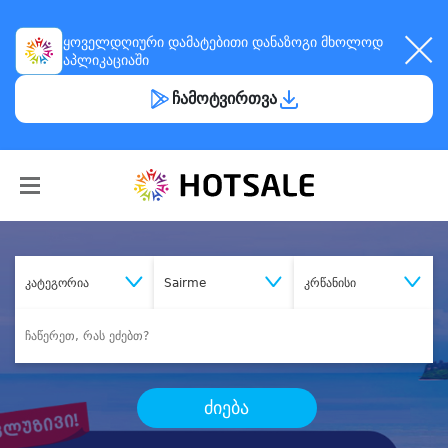
ყოველდღიური
დამატებითი დანაზოგი
მხოლოდ
აპლიკაციაში
ჩამოტვირთვა
კატეგორია
Sairme
კრწანისი
ძიება