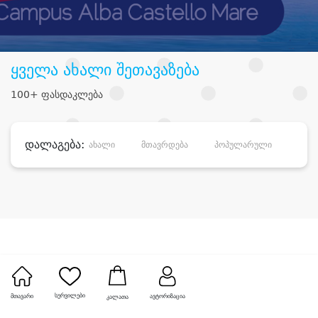
ყველა ახალი შეთავაზება
100+ ფასდაკლება
დალაგება:
ახალი
მთავრდება
პოპულარული
დანა
სურვილები
მთავარი
ავტორიზაცია
კალათა