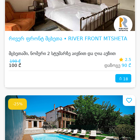
რივერ ფრონტ მცხეთა • RIVER FRONT MTSHETA
მცხეთაში, ნომერი 2 სტუმარზე აივნით და ღია აუზით
2.5
190 ₾
100 ₾
დაზოგე
90 ₾
18
-25%