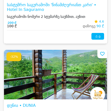
სასტუმრო საგურამოში 'წინამძღვრიანთ კარი' •
Hotel In Saguramo
საგურამოში ნომერი 2 სტუმარზე საუზმით, აუზით
4.6
200 ₾
100 ₾
დაზოგე
90 ₾
0
-32%
დუნია • DUNIA