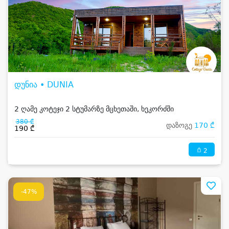
დუნია • DUNIA
2 ღამე კოტეჯი 2 სტუმარზე მცხეთაში, ხეკორძში
380 ₾
დაზოგე
170 ₾
190 ₾
2
-47%