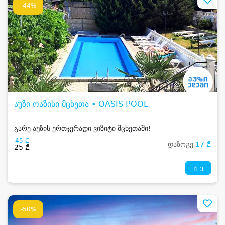
-44%
აუზი ოაზისი მცხეთა • OASIS POOL
გარე აუზის ერთჯერადი ვიზიტი მცხეთაში!
45 ₾
დაზოგე
17 ₾
25 ₾
3
-50%