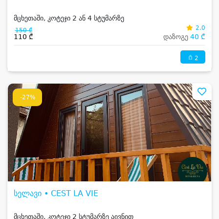
მცხეთაში, კოტეჯი 2 ან 4 სტუმარზე
2.0
150 ₾
110 ₾
დაზოგე
40 ₾
2
-27%
სელავი • CEST LA VIE
მცხეთაში, კოტეჯი 2 სტუმარზე აივნით