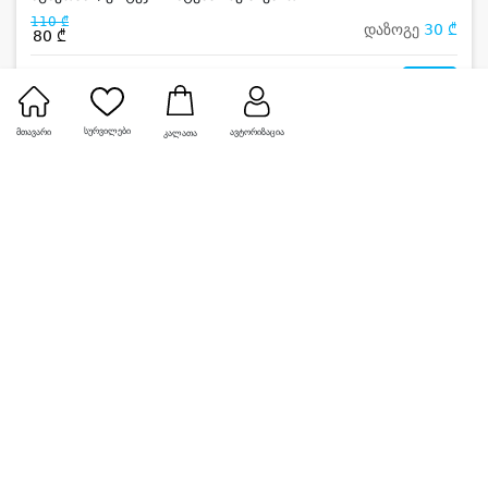
110 ₾
დაზოგე
30 ₾
80 ₾
4
სურვილები
მთავარი
ავტორიზაცია
კალათა
-33%
ლაგუნა ბაზალეთი / LAGUNA POOL BAZALETI
LAKE
ორშაბათი / პარასკევი ბაზალეთზე, ერჯერადი ულიმიტო
ვიზიტი საბავშვო აუზით, ჯაკუზითა და შეზლონგით
4.2
30 ₾