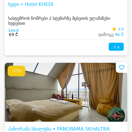
ხედი • Hotel KHEDI
სასტუმროს ნომრები 2 სტუმარზე მცხეთის ულამაზესი
ხედებით
3.9
115 ₾
69 ₾
დაზოგე
46 ₾
4
-27%
პანორამა სხალტბა • PANORAMA SKHALTBA