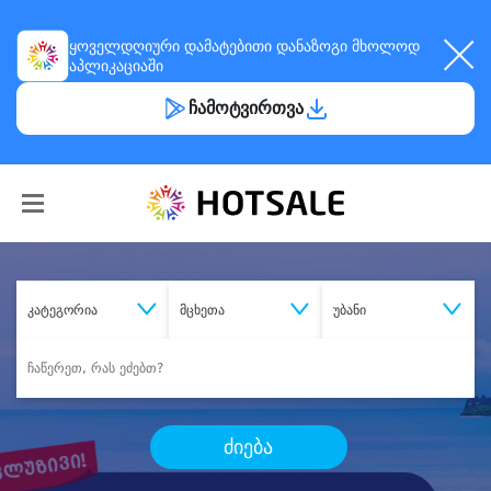
ყოველდღიური
დამატებითი დანაზოგი
მხოლოდ
აპლიკაციაში
ჩამოტვირთვა
კატეგორია
მცხეთა
უბანი
ძიება