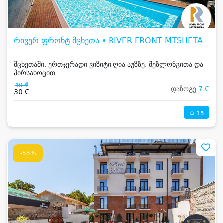
რივერ ფრონტ მცხეთა • RIVER FRONT MTSHETA
მცხეთაში, ერთჯერადი ვიზიტი ღია აუზზე, შეზლონგითა და
პირსახოცით
40 ₾
დაზოგე
7 ₾
30 ₾
15
-55%