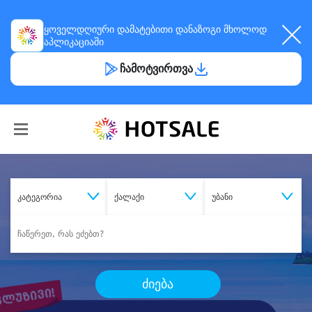
ყოველდღიური
დამატებითი დანაზოგი
მხოლოდ
აპლიკაციაში
ჩამოტვირთვა
კატეგორია
ქალაქი
უბანი
ძიება