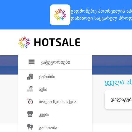
გადმოწერე ჰოთსეილის
აპ
დანაზოგი
საყვარელ პროდ
კატეგორიები
ტურიზმი
ყველა ა
აუზი
დალაგებ
ბოლო წუთის აქცია
კვება
გართობა