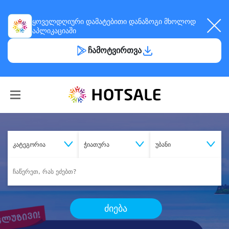
ყოველდღიური
დამატებითი დანაზოგი
მხოლოდ
აპლიკაციაში
ჩამოტვირთვა
კატეგორია
ჭიათურა
უბანი
ძიება