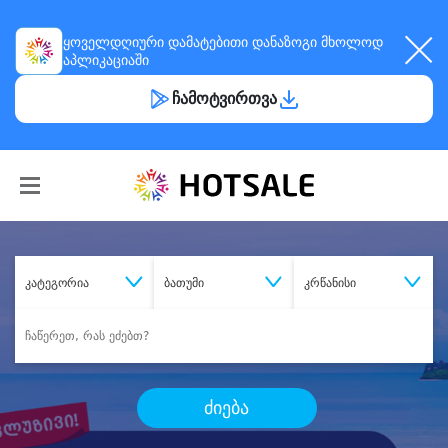
ყოველდღიური
დამატებითი დანაზოგი
მხოლოდ
აპლიკაციაში
ჩამოტვირთვა
კატეგორია
ბათუმი
კრწანისი
ძიება