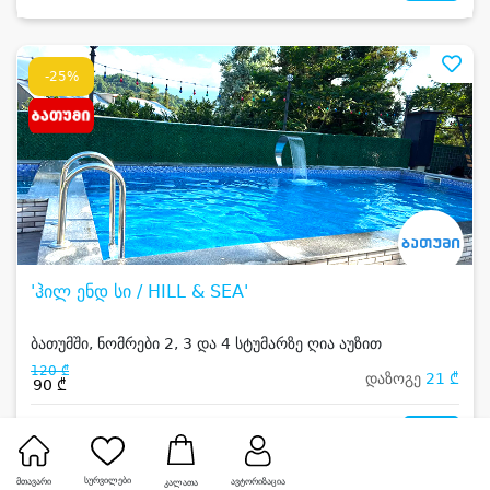
-25%
'ჰილ ენდ სი / HILL & SEA'
ბათუმში, ნომრები 2, 3 და 4 სტუმარზე ღია აუზით
120 ₾
დაზოგე
21 ₾
90 ₾
2
სურვილები
მთავარი
ავტორიზაცია
კალათა