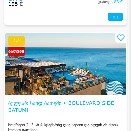
დაზოგე
65 ₾
195 ₾
1
-34%
ბულვარ საიდ ბათუმი • BOULEVARD SIDE
BATUMI
ნომრები 2, 3 ან 4 სტუმარზე ღია აუზით და ზღვის ან მთის
ხედით ბათუმში