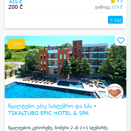
415 ₾
4.4
200 ₾
დაზოგე
215 ₾
142
-21%
წყალტუბო ეპიკ სასტუმრო და სპა •
TSKALTUBO EPIC HOTEL & SPA
წყალტუბოს კურორტზე, ნომერი 2 ან 2+1 სტუმარზე