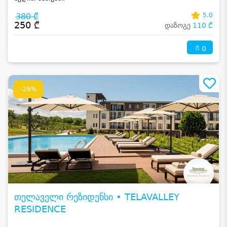
380 ₾
5.0
250 ₾
დაზოგე
110 ₾
0
-26%
თელაველი რეზიდენსი • TELAVALLEY
RESIDENCE