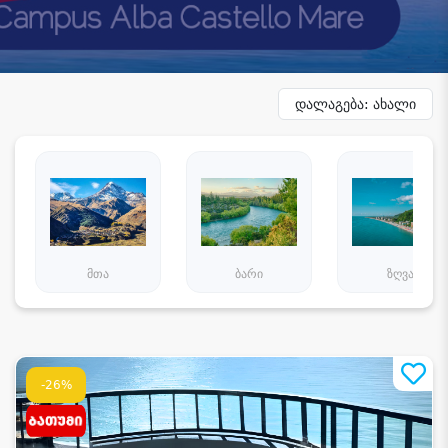
დალაგება: ახალი
მთა
ბარი
ზღვა
-26%