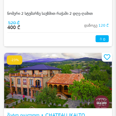
ნომერი 2 სტუმარზე საუზმით რაჭაში 2 დღე-ღამით
520 ₾
დაზოგე
120 ₾
400 ₾
0
-23%
შატო იყალთო • CHATEAU IKALTO