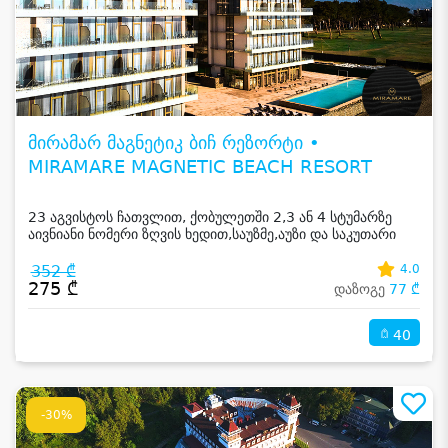
მირამარ მაგნეტიკ ბიჩ რეზორტი •
MIRAMARE MAGNETIC BEACH RESORT
23 აგვისტოს ჩათვლით, ქობულეთში 2,3 ან 4 სტუმარზე
აივნიანი ნომერი ზღვის ხედით,საუზმე,აუზი და საკუთარი
სანაპირო
352 ₾
4.0
275 ₾
დაზოგე
77 ₾
40
-30%