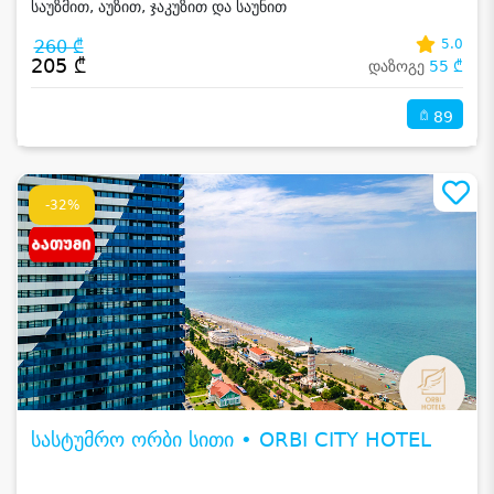
საუზმით, აუზით, ჯაკუზით და საუნით
260 ₾
5.0
205 ₾
დაზოგე
55 ₾
89
-32%
სასტუმრო ორბი სითი • ORBI CITY HOTEL