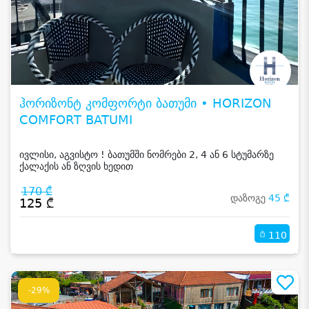
ჰორიზონტ კომფორტი ბათუმი • HORIZON
COMFORT BATUMI
ივლისი, აგვისტო ! ბათუმში ნომრები 2, 4 ან 6 სტუმარზე
ქალაქის ან ზღვის ხედით
170 ₾
დაზოგე
45 ₾
125 ₾
110
-29%