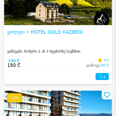
გოლდი • HOTEL GOLD KAZBEGI
ყაზბეგში, ნომერი 2 ან 3 სტუმარზე საუზმით
190 ₾
5.0
150 ₾
დაზოგე
40 ₾
4
-22%