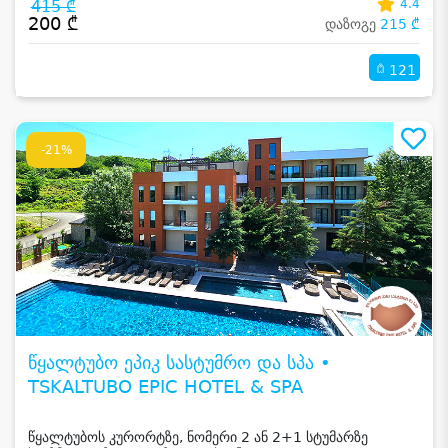
415 ₾
4.4
200 ₾
დაზოგე
215 ₾
121
-21%
წყალტუბო ეპიკ სასტუმრო და სპა •
TSKALTUBO EPIC HOTEL & SPA
წყალტუბოს კურორტზე, ნომერი 2 ან 2+1 სტუმარზე