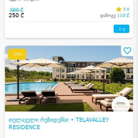
380 ₾
5.0
250 ₾
დაზოგე
110 ₾
0
-26%
თელაველი რეზიდენსი • TELAVALLEY
RESIDENCE