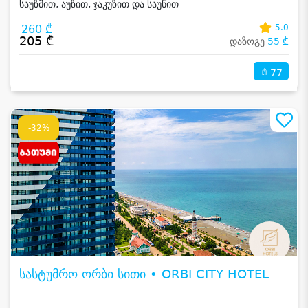
საუზმით, აუზით, ჯაკუზით და საუნით
260 ₾
5.0
205 ₾
დაზოგე
55 ₾
77
-32%
სასტუმრო ორბი სითი • ORBI CITY HOTEL