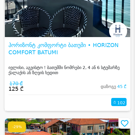
ჰორიზონტ კომფორტი ბათუმი • HORIZON
COMFORT BATUMI
ივლისი, აგვისტო ! ბათუმში ნომრები 2, 4 ან 6 სტუმარზე
ქალაქის ან ზღვის ხედით
170 ₾
დაზოგე
45 ₾
125 ₾
102
-29%