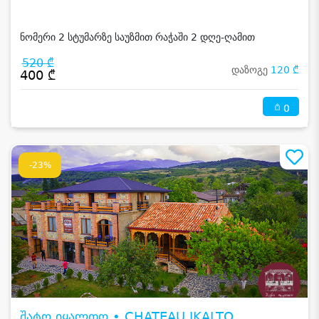
ნომერი 2 სტუმარზე საუზმით რაჭაში 2 დღე-ღამით
520 ₾
დაზოგე
120 ₾
400 ₾
0
-23%
შატო იყალთო • CHATEAU IKALTO