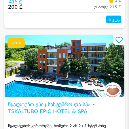
415 ₾
4.4
200 ₾
დაზოგე
215 ₾
116
-21%
წყალტუბო ეპიკ სასტუმრო და სპა •
TSKALTUBO EPIC HOTEL & SPA
წყალტუბოს კურორტზე, ნომერი 2 ან 2+1 სტუმარზე