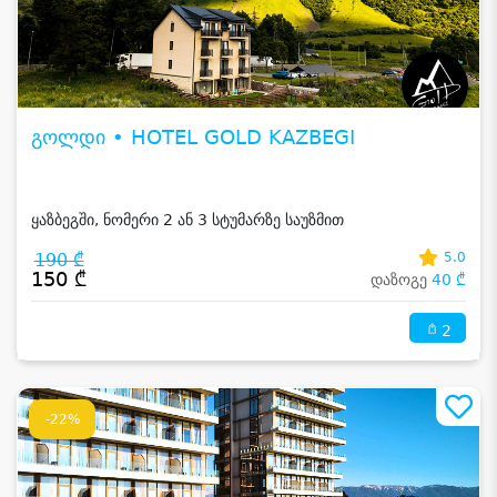
გოლდი • HOTEL GOLD KAZBEGI
ყაზბეგში, ნომერი 2 ან 3 სტუმარზე საუზმით
190 ₾
5.0
150 ₾
დაზოგე
40 ₾
2
-22%