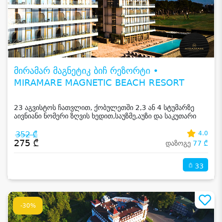
მირამარ მაგნეტიკ ბიჩ რეზორტი •
MIRAMARE MAGNETIC BEACH RESORT
23 აგვისტოს ჩათვლით, ქობულეთში 2,3 ან 4 სტუმარზე
აივნიანი ნომერი ზღვის ხედით,საუზმე,აუზი და საკუთარი
სანაპირო
352 ₾
4.0
275 ₾
დაზოგე
77 ₾
33
-30%