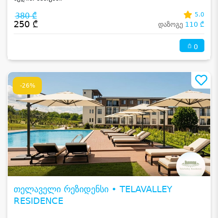
380 ₾
5.0
250 ₾
დაზოგე
110 ₾
0
-26%
თელაველი რეზიდენსი • TELAVALLEY
RESIDENCE