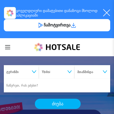
ყოველდღიური
დამატებითი დანაზოგი
მხოლოდ
აპლიკაციაში
ჩამოტვირთვა
ტურიზმი
Tbilisi
მთაწმინდა
ძიება