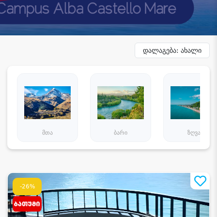
დალაგება: ახალი
მთა
ბარი
ზღვა
-26%