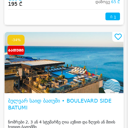
დაზოგე
65 ₾
195 ₾
1
-34%
ბულვარ საიდ ბათუმი • BOULEVARD SIDE
BATUMI
ნომრები 2, 3 ან 4 სტუმარზე ღია აუზით და ზღვის ან მთის
ხედით ბათუმში