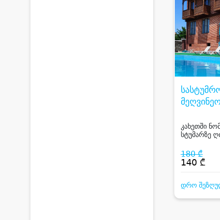
სასტუმრ
მეღვინეო
ხაშმი / 
WINERY
კახეთში ნო
სტუმარზე ღი
KHASHM
საუზმით ან 
180 ₾
140 ₾
დრო შეზღუ