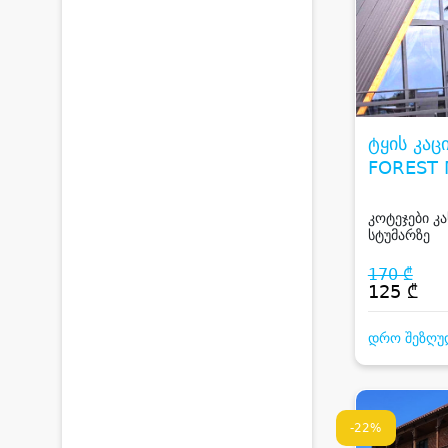
ტყის კაც
FOREST 
RANCH
კოტეჯები კ
სტუმარზე
170 ₾
125 ₾
დრო შეზღუ
-22%