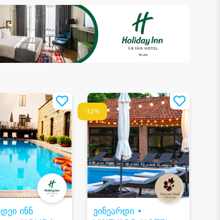
-32%
დეი ინნ
ვინეარდი •