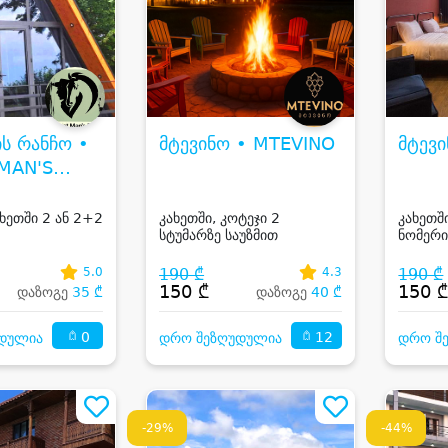
ის რანჩო •
მტევინო • MTEVINO
მტევ
MAN'S
ახეთში 2 ან 2+2
კახეთში, კოტეჯი 2
კახეთშ
სტუმარზე საუზმით
ნომერი
5.0
190 ₾
4.3
190 ₾
150 ₾
150 
დაზოგე
35 ₾
დაზოგე
40 ₾
0
12
დულია
დრო შეზღუდულია
დრო შ
-29%
-44%