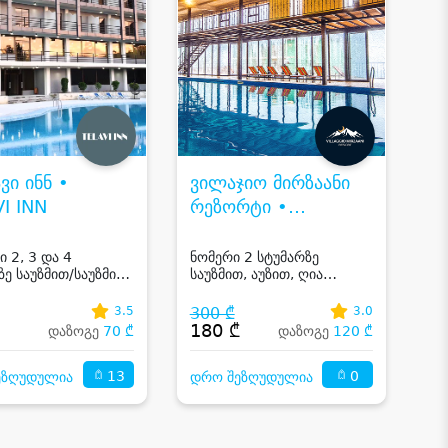
ი ინნ •
ვილაჯიო მირზაანი
I INN
რეზორტი •
VILLAGGIO
MIRZAANI RESORT
ი 2, 3 და 4
ნომერი 2 სტუმარზე
ზე საუზმით/საუზმის
საუზმით, აუზით, ღია
 და ღია აუზით
ტერასით და ჯაკუზით
ი!
კახეთში
3.5
300 ₾
3.0
₾
180 ₾
დაზოგე
70 ₾
დაზოგე
120 ₾
13
0
ეზღუდულია
დრო შეზღუდულია