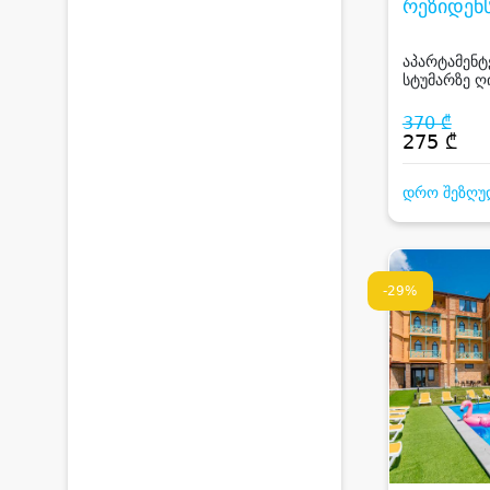
რეზიდენს
TELAVAL
RESIDEN
აპარტამენტ
სტუმარზე ღი
საუნით და 
კავკასიონი
370 ₾
სპორტული 
275 ₾
კახეთში
დრო შეზღუ
-29%