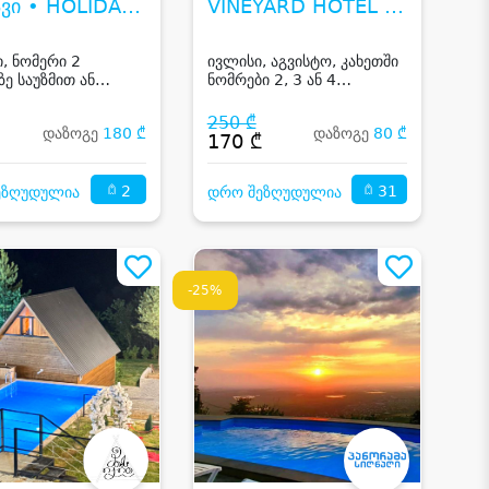
ვი • HOLIDAY
VINEYARD HOTEL &
ELAVI
WINE CELLAR
ი, ნომერი 2
ივლისი, აგვისტო, კახეთში
ზე საუზმით ან
ნომრები 2, 3 ან 4
 გარეშე, აუზი, საუნა,
სტუმარზე საუზმით, აივნით
ი და რესტორნის
და ღია აუზით
250 ₾
დაზოგე
180 ₾
დაზოგე
80 ₾
კლება
₾
170 ₾
2
31
ეზღუდულია
დრო შეზღუდულია
-25%