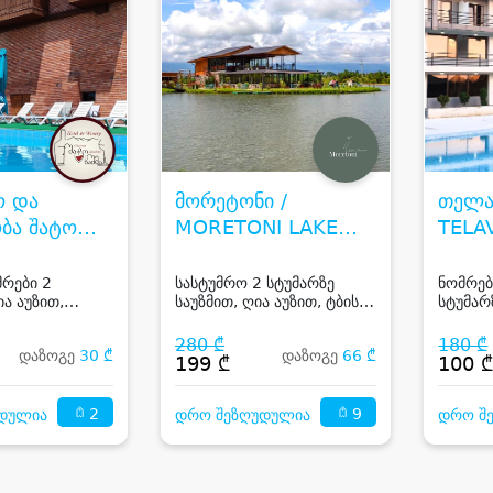
ო და
მორეტონი /
თელავ
ბა შატო
MORETONI LAKE
TELAV
HOTEL &
RESORT
 CHATEAU
მრები 2
სასტუმრო 2 სტუმარზე
ნომრებ
ა აუზით,
საუზმით, ღია აუზით, ტბის
სტუმარ
I
საუზმის გარეშე
ან მთის ხედით თელავში
გარეშე
კახეთშ
280 ₾
180 ₾
დაზოგე
30 ₾
დაზოგე
66 ₾
199 ₾
100 
2
9
დულია
დრო შეზღუდულია
დრო შ