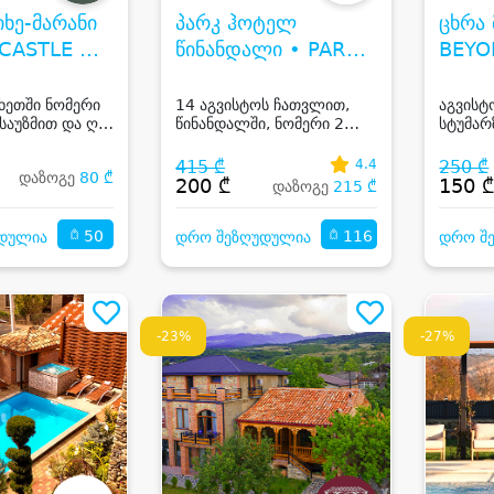
იხე-მარანი
პარკ ჰოტელ
ცხრა 
 CASTLE &
წინანდალი • PARK
BEYO
HOTEL TSINANDALI
ახეთში ნომერი
14 აგვისტოს ჩათვლით,
აგვისტ
 საუზმით და ღია
წინანდალში, ნომერი 2
სტუმარ
სტუმარზე საუზმით, აუზით,
აუზით 
ენ სემონინ სპას და
415 ₾
4.4
250 ₾
დაზოგე
80 ₾
რესტორან პინოს
200 ₾
150 
დაზოგე
215 ₾
ფასდაკლებით
50
116
დულია
დრო შეზღუდულია
დრო შ
-23%
-27%