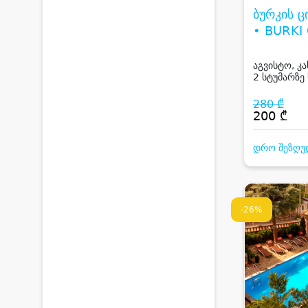
ბურკის ც
• BURKI
CELLAR
აგვისტო, კ
2 სტუმარზე
აუზით
280 ₾
200 ₾
დრო შეზღუ
-26%