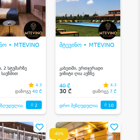
ინო • MTEVINO
მტევინო • MTEVINO
ი, 2 სტუმარზე
კახეთში, ერთჯერადი
 საუზმით
ვიზიტი ღია აუზზე
4.3
40 ₾
4.3
₾
30 ₾
დაზოგე
40 ₾
დაზოგე
7 ₾
2
10
ეზღუდულია
დრო შეზღუდულია
-40%