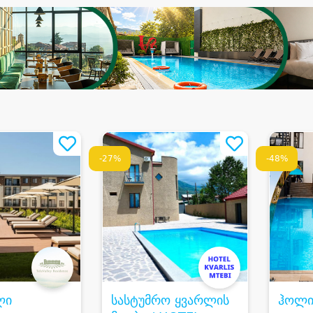
-27%
-48%
ლი
სასტუმრო ყვარლის
ჰოლი