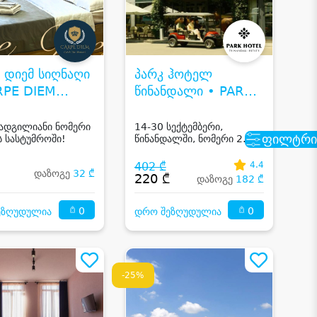
 დიემ სიღნაღი
პარკ ჰოტელ
RPE DIEM
წინანდალი • PARK
AGI
HOTEL TSINANDALI
 ადგილიანი ნომერი
14-30 სექტემბერი,
ფილტრი
ს სასტუმროში!
წინანდალში, ნომერი 2
სტუმარზე საუზმით, აუზით,
ენ სემონინ სპას და
402 ₾
4.4
დაზოგე
32 ₾
რესტორან პინოს
220 ₾
დაზოგე
182 ₾
ფასდაკლებით
0
0
ეზღუდულია
დრო შეზღუდულია
-25%