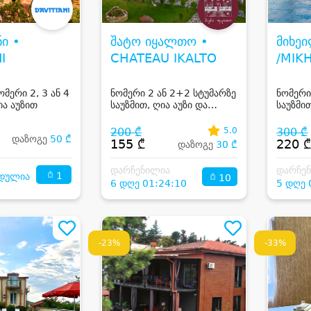
ი •
შატო იყალთო •
მიხეი
I
CHATEAU IKALTO
/MIKH
BOUT
მერი 2, 3 ან 4
ნომერი 2 ან 2+2 სტუმარზე
ნომერი
ია აუზით
საუზმით, ღია აუზი და
საუზმი
ღვინის დეგუსტაციით
ყვარე
იყალთოში
200 ₾
5.0
300 ₾
დაზოგე
50 ₾
155 ₾
220 
დაზოგე
30 ₾
დარჩენილია
დარჩე
1
დულია
10
6 დღე 01:24:10
5 დღე 
-23%
-33%