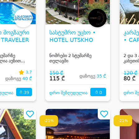
ო მოგზაური
სასტუმრო უცხო •
კარპე
 TRAVELER
HOTEL UTSKHO
• CA
SIGN
ტუმარზე
ნომრები 2 სტუმარზე
2 და 3
 ღია აუზით
თელავში
კახეთი
3.7
150 ₾
120 ₾
დაზოგე
35 ₾
115 ₾
80 ₾
დაზოგე
40 ₾
39
0
დულია
დრო შეზღუდულია
დრო შ
-21%
-21%