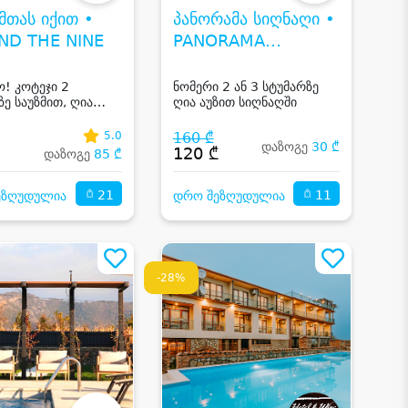
მთას იქით •
პანორამა სიღნაღი •
ND THE NINE
PANORAMA
SIGHNAGI
ო! კოტეჯი 2
ნომერი 2 ან 3 სტუმარზე
ზე საუზმით, ღია
ღია აუზით სიღნაღში
და ხედებით
5.0
160 ₾
დაზოგე
30 ₾
₾
120 ₾
დაზოგე
85 ₾
21
11
ეზღუდულია
დრო შეზღუდულია
-28%