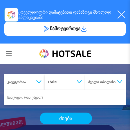
ყოველდღიური
დამატებითი დანაზოგი
მხოლოდ
აპლიკაციაში
ჩამოტვირთვა
კატეგორია
Tbilisi
ძველი თბილისი
ძიება