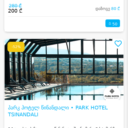
280 ₾
დაზოგე
80 ₾
200 ₾
50
-52%
პარკ ჰოტელ წინანდალი • PARK HOTEL
TSINANDALI