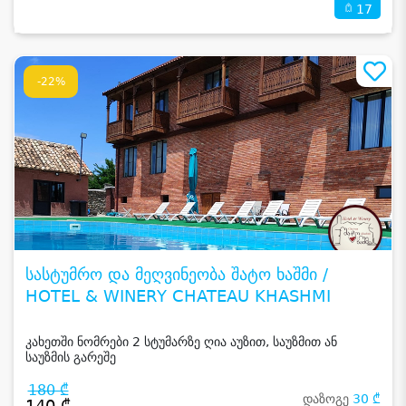
17
-22%
სასტუმრო და მეღვინეობა შატო ხაშმი /
HOTEL & WINERY CHATEAU KHASHMI
კახეთში ნომრები 2 სტუმარზე ღია აუზით, საუზმით ან
საუზმის გარეშე
180 ₾
დაზოგე
30 ₾
140 ₾