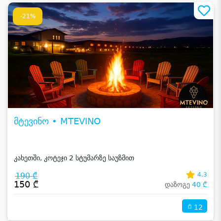
-21%
მტევინო • MTEVINO
კახეთში, კოტეჯი 2 სტუმარზე საუზმით
190 ₾
4.3
150 ₾
დაზოგე
40 ₾
12