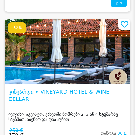
2
-32%
ვინეარდი • VINEYARD HOTEL & WINE
CELLAR
ივლისი, აგვისტო, კახეთში ნომრები 2, 3 ან 4 სტუმარზე
საუზმით, აივნით და ღია აუზით
250 ₾
დაზოგე
80 ₾