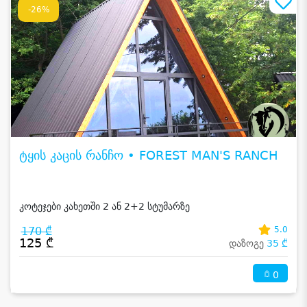
-26%
ტყის კაცის რანჩო • FOREST MAN'S RANCH
კოტეჯები კახეთში 2 ან 2+2 სტუმარზე
170 ₾
5.0
125 ₾
დაზოგე
35 ₾
0