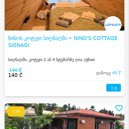
ნინოს კოტეჯი სიღნაღში • NINO'S COTTAGE
SIGNAGI
სიღნაღში, კოტეჯი 2 ან 4 სტუმარზე ღია აუზით
190 ₾
დაზოგე
40 ₾
140 ₾
0
-23%