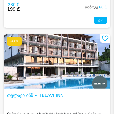
280 ₾
დაზოგე
66 ₾
199 ₾
9
-44%
თელავი ინნ • TELAVI INN