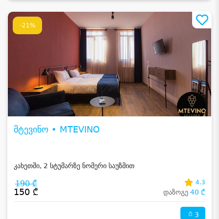
-21%
მტევინო • MTEVINO
კახეთში, 2 სტუმარზე ნომერი საუზმით
190 ₾
4.3
150 ₾
დაზოგე
40 ₾
3