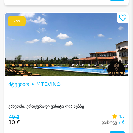
-25%
მტევინო • MTEVINO
კახეთში, ერთჯერადი ვიზიტი ღია აუზზე
40 ₾
4.3
30 ₾
დაზოგე
7 ₾