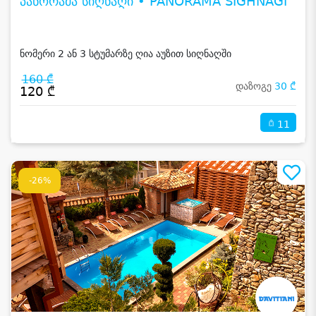
პანორამა სიღნაღი • PANORAMA SIGHNAGI
ნომერი 2 ან 3 სტუმარზე ღია აუზით სიღნაღში
160 ₾
დაზოგე
30 ₾
120 ₾
11
-26%