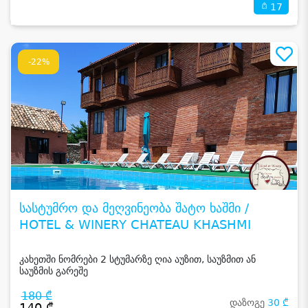
17
-22%
სასტუმრო და მეღვინეობა შატო ხაშმი /
HOTEL & WINERY CHATEAU KHASHMI
კახეთში ნომრები 2 სტუმარზე ღია აუზით, საუზმით ან
საუზმის გარეშე
180 ₾
დაზოგე
30 ₾
140 ₾