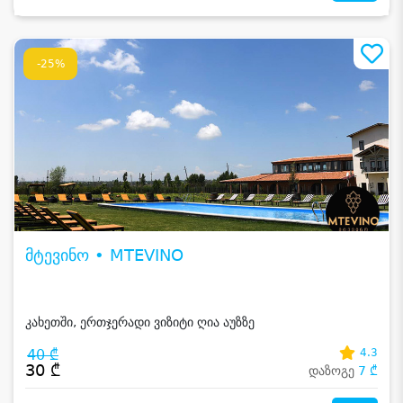
-25%
მტევინო • MTEVINO
კახეთში, ერთჯერადი ვიზიტი ღია აუზზე
40 ₾
4.3
30 ₾
დაზოგე
7 ₾