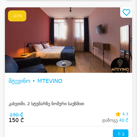
-21%
მტევინო • MTEVINO
კახეთში, 2 სტუმარზე ნომერი საუზმით
190 ₾
4.3
150 ₾
დაზოგე
40 ₾
3