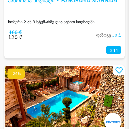
პანორამა სიღნაღი • PANORAMA SIGHNAGI
ნომერი 2 ან 3 სტუმარზე ღია აუზით სიღნაღში
160 ₾
დაზოგე
30 ₾
120 ₾
11
-26%