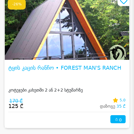
-26%
ტყის კაცის რანჩო • FOREST MAN'S RANCH
კოტეჯები კახეთში 2 ან 2+2 სტუმარზე
170 ₾
5.0
125 ₾
დაზოგე
35 ₾
0