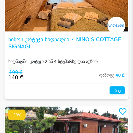
ნინოს კოტეჯი სიღნაღში • NINO'S COTTAGE
SIGNAGI
სიღნაღში, კოტეჯი 2 ან 4 სტუმარზე ღია აუზით
190 ₾
დაზოგე
40 ₾
140 ₾
0
-23%