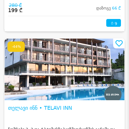
280 ₾
დაზოგე
66 ₾
199 ₾
9
-44%
თელავი ინნ • TELAVI INN