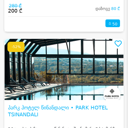
280 ₾
დაზოგე
80 ₾
200 ₾
50
-52%
პარკ ჰოტელ წინანდალი • PARK HOTEL
TSINANDALI