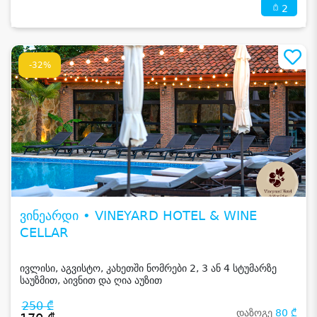
2
-32%
ვინეარდი • VINEYARD HOTEL & WINE
CELLAR
ივლისი, აგვისტო, კახეთში ნომრები 2, 3 ან 4 სტუმარზე
საუზმით, აივნით და ღია აუზით
250 ₾
დაზოგე
80 ₾