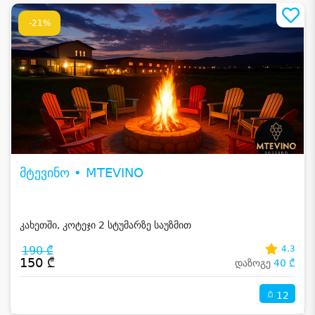
-21%
მტევინო • MTEVINO
კახეთში, კოტეჯი 2 სტუმარზე საუზმით
190 ₾
4.3
150 ₾
დაზოგე
40 ₾
12