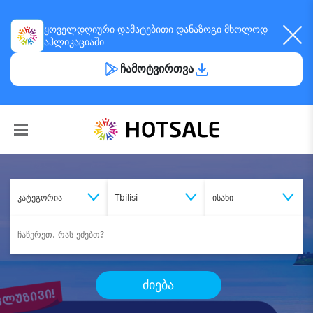
ყოველდღიური
დამატებითი დანაზოგი
მხოლოდ
აპლიკაციაში
ჩამოტვირთვა
კატეგორია
Tbilisi
ისანი
ძიება