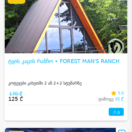
ტყის კაცის რანჩო • FOREST MAN'S RANCH
კოტეჯები კახეთში 2 ან 2+2 სტუმარზე
170 ₾
5.0
125 ₾
დაზოგე
35 ₾
0