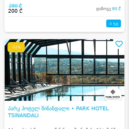
280 ₾
დაზოგე
80 ₾
200 ₾
50
-52%
პარკ ჰოტელ წინანდალი • PARK HOTEL
TSINANDALI