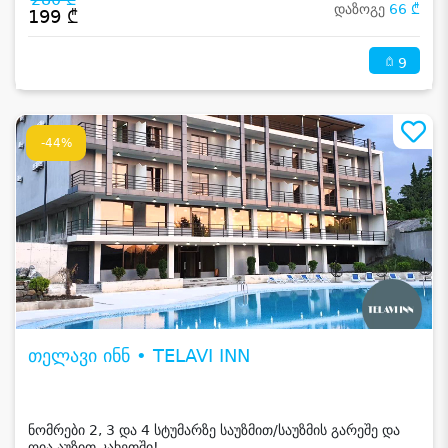
დაზოგე
66 ₾
199 ₾
9
-44%
თელავი ინნ • TELAVI INN
ნომრები 2, 3 და 4 სტუმარზე საუზმით/საუზმის გარეშე და
ღია აუზით კახეთში!