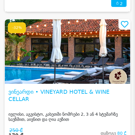
2
-32%
ვინეარდი • VINEYARD HOTEL & WINE
CELLAR
ივლისი, აგვისტო, კახეთში ნომრები 2, 3 ან 4 სტუმარზე
საუზმით, აივნით და ღია აუზით
250 ₾
დაზოგე
80 ₾