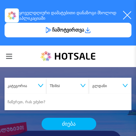
ყოველდღიური
დამატებითი დანაზოგი
მხოლოდ
აპლიკაციაში
ჩამოტვირთვა
კატეგორია
Tbilisi
გლდანი
ძიება