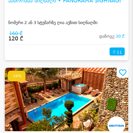
პანორამა სიღნაღი • PANORAMA SIGHNAGI
ნომერი 2 ან 3 სტუმარზე ღია აუზით სიღნაღში
160 ₾
დაზოგე
30 ₾
120 ₾
11
-26%