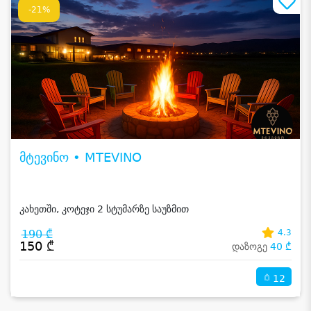
-21%
მტევინო • MTEVINO
კახეთში, კოტეჯი 2 სტუმარზე საუზმით
190 ₾
4.3
150 ₾
დაზოგე
40 ₾
12