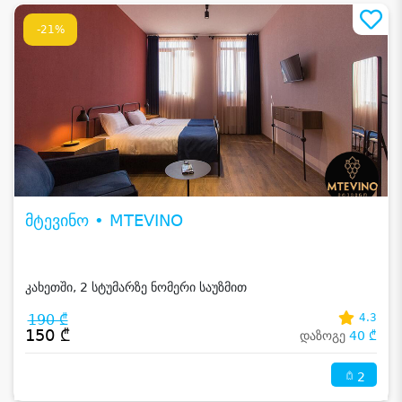
-21%
მტევინო • MTEVINO
კახეთში, 2 სტუმარზე ნომერი საუზმით
190 ₾
4.3
150 ₾
დაზოგე
40 ₾
2