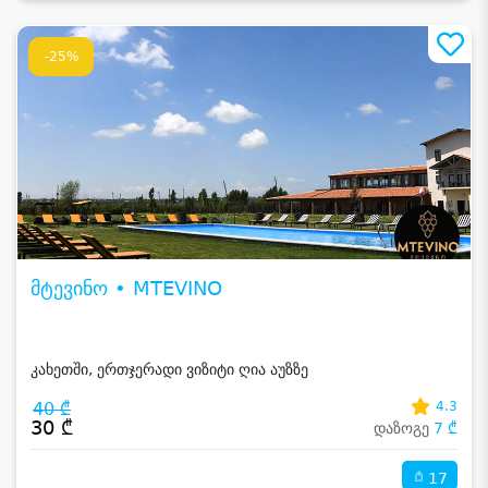
-25%
მტევინო • MTEVINO
კახეთში, ერთჯერადი ვიზიტი ღია აუზზე
40 ₾
4.3
30 ₾
დაზოგე
7 ₾
17