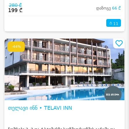
280 ₾
დაზოგე
66 ₾
199 ₾
11
-44%
თელავი ინნ • TELAVI INN