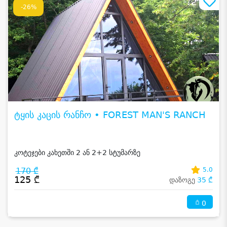
-26%
ტყის კაცის რანჩო • FOREST MAN'S RANCH
კოტეჯები კახეთში 2 ან 2+2 სტუმარზე
170 ₾
5.0
125 ₾
დაზოგე
35 ₾
0