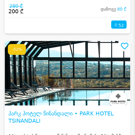
280 ₾
დაზოგე
80 ₾
200 ₾
52
-52%
პარკ ჰოტელ წინანდალი • PARK HOTEL
TSINANDALI