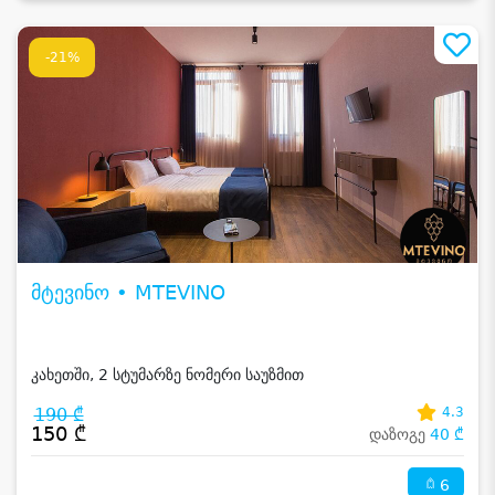
-21%
მტევინო • MTEVINO
კახეთში, 2 სტუმარზე ნომერი საუზმით
190 ₾
4.3
150 ₾
დაზოგე
40 ₾
6