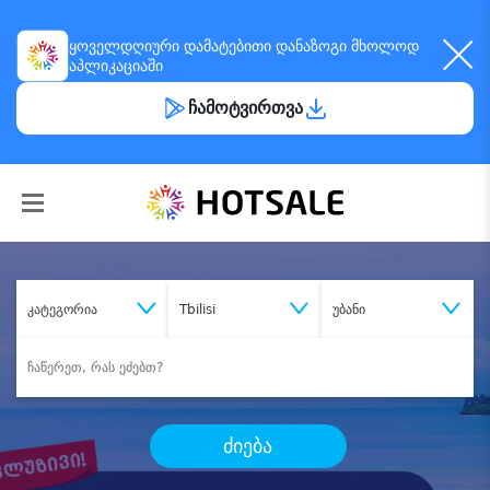
ყოველდღიური
დამატებითი დანაზოგი
მხოლოდ
აპლიკაციაში
ჩამოტვირთვა
კატეგორია
Tbilisi
უბანი
ძიება