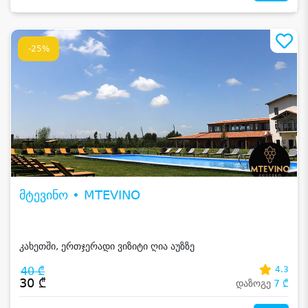
-25%
მტევინო • MTEVINO
კახეთში, ერთჯერადი ვიზიტი ღია აუზზე
40 ₾
4.3
30 ₾
დაზოგე
7 ₾