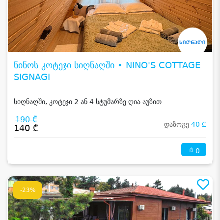
ნინოს კოტეჯი სიღნაღში • NINO'S COTTAGE
SIGNAGI
სიღნაღში, კოტეჯი 2 ან 4 სტუმარზე ღია აუზით
190 ₾
დაზოგე
40 ₾
140 ₾
0
-23%