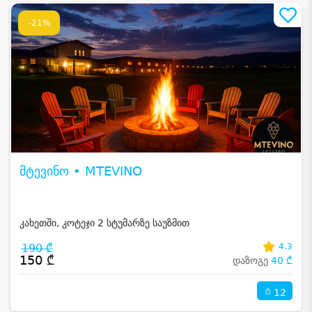
-21%
მტევინო • MTEVINO
კახეთში, კოტეჯი 2 სტუმარზე საუზმით
190 ₾
4.3
150 ₾
დაზოგე
40 ₾
12