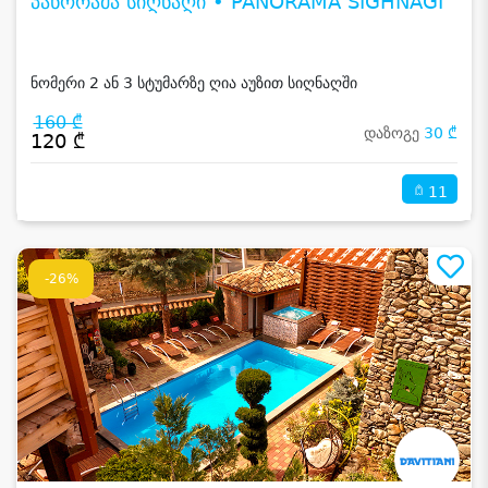
პანორამა სიღნაღი • PANORAMA SIGHNAGI
ნომერი 2 ან 3 სტუმარზე ღია აუზით სიღნაღში
160 ₾
დაზოგე
30 ₾
120 ₾
11
-26%