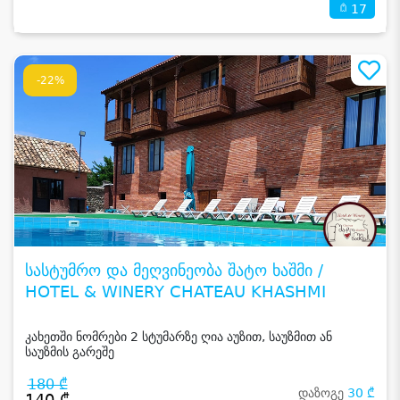
17
-22%
სასტუმრო და მეღვინეობა შატო ხაშმი /
HOTEL & WINERY CHATEAU KHASHMI
კახეთში ნომრები 2 სტუმარზე ღია აუზით, საუზმით ან
საუზმის გარეშე
180 ₾
დაზოგე
30 ₾
140 ₾