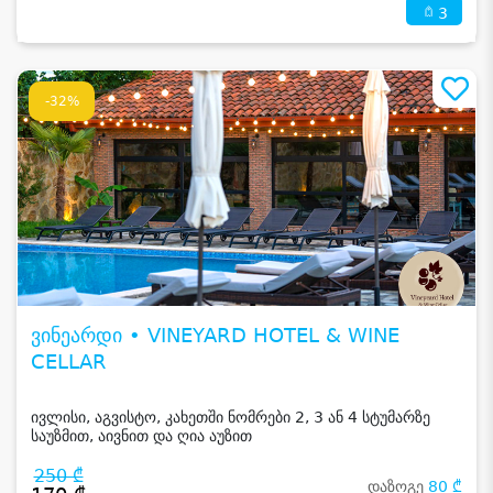
3
-32%
ვინეარდი • VINEYARD HOTEL & WINE
CELLAR
ივლისი, აგვისტო, კახეთში ნომრები 2, 3 ან 4 სტუმარზე
საუზმით, აივნით და ღია აუზით
250 ₾
დაზოგე
80 ₾