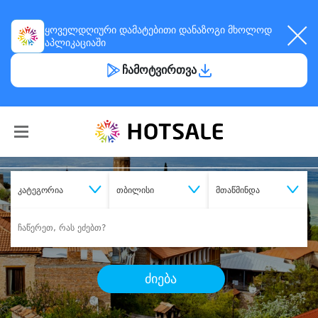
ყოველდღიური
დამატებითი დანაზოგი
მხოლოდ
აპლიკაციაში
ჩამოტვირთვა
კატეგორია
თბილისი
მთაწმინდა
ძიება
შეიძინე
სასურველი მომსახურება