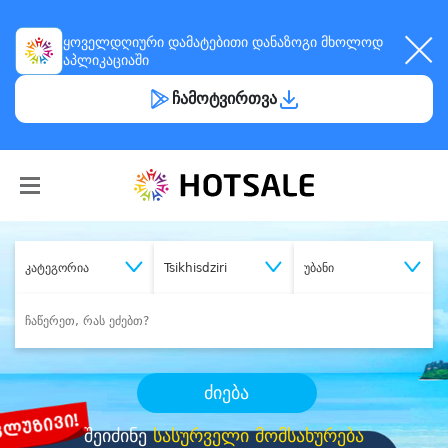
ყოველდღიური
დამატებითი დანაზოგი
მხოლოდ
აპლიკაციაში
ჩამოტვირთვა
კატეგორია
Tsikhisdziri
უბანი
ძიება
შეიძინე
სასურველი მომსახურება