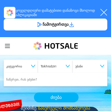
ყოველდღიური
დამატებითი დანაზოგი
მხოლოდ
აპლიკაციაში
ჩამოტვირთვა
კატეგორია
Tsikhisdziri
უბანი
ძიება
შეიძინე
სასურველი მომსახურება