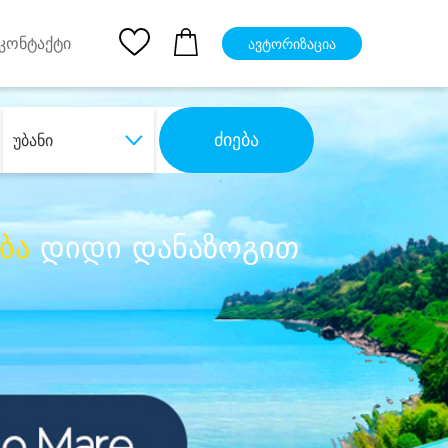
pp
Ios App
კონტაქტი
ავტორიზაცია
ძიება
უბანი
ბა
დიდი დანაზოგით