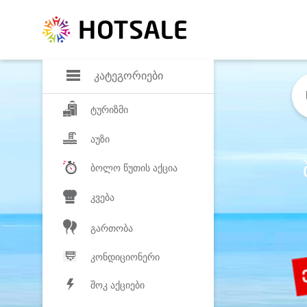
დანაზოგი
საყვარელ პროდ
კატეგორიები
ტურიზმი
აუზი
ბოლო წუთის აქცია
კვება
გართობა
კონდიციონერი
შოკ აქციები