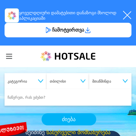
ყოველდღიური
დამატებითი დანაზოგი
მხოლოდ
აპლიკაციაში
ჩამოტვირთვა
კატეგორია
თბილისი
მთაწმინდა
ძიება
შეიძინე
სასურველი მომსახურება