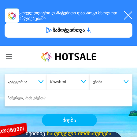
ყოველდღიური
დამატებითი დანაზოგი
მხოლოდ
აპლიკაციაში
ჩამოტვირთვა
კატეგორია
Khashmi
უბანი
ძიება
შეიძინე
სასურველი მომსახურება