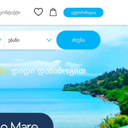
pp
Ios App
კონტაქტი
ავტორიზაცია
ძიება
უბანი
ბა
დიდი დანაზოგით