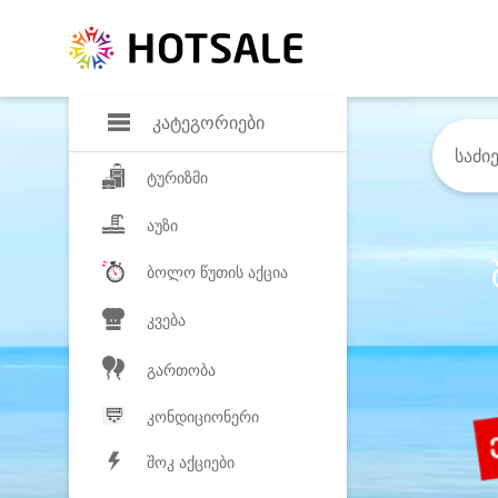
დანაზოგი
საყვარელ პროდ
კატეგორიები
ტურიზმი
აუზი
ბოლო წუთის აქცია
კვება
გართობა
კონდიციონერი
შოკ აქციები