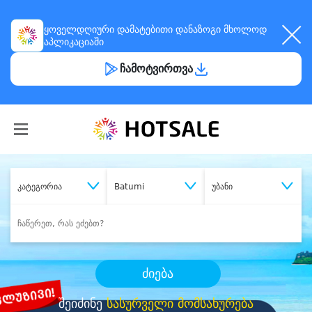
ყოველდღიური
დამატებითი დანაზოგი
მხოლოდ
აპლიკაციაში
ჩამოტვირთვა
კატეგორია
Batumi
უბანი
ძიება
შეიძინე
სასურველი მომსახურება