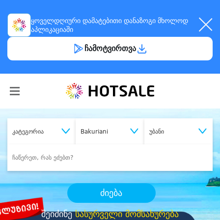
ყოველდღიური
დამატებითი დანაზოგი
მხოლოდ
აპლიკაციაში
ჩამოტვირთვა
კატეგორია
Bakuriani
უბანი
ძიება
შეიძინე
სასურველი მომსახურება