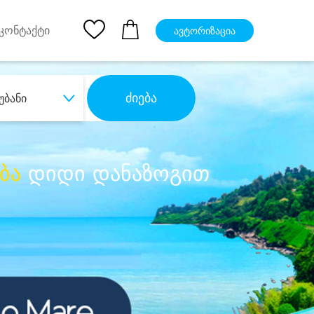
pp
Ios App
კონტაქტი
ავტორიზაცია
ძიება
უბანი
ბა
დიდი დანაზოგით