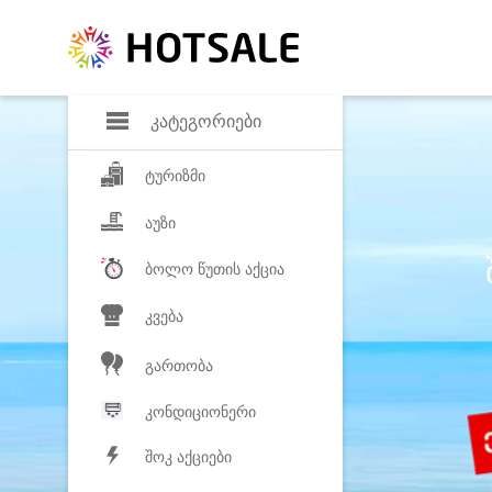
დანაზოგი
საყვარელ პროდ
კატეგორიები
ტურიზმი
აუზი
ბოლო წუთის აქცია
კვება
გართობა
კონდიციონერი
შოკ აქციები