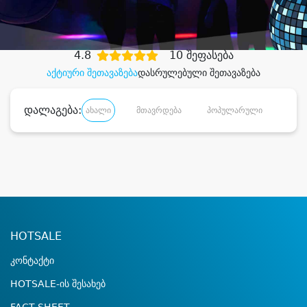
დიდი დანაზოგით
4.8
10 შეფასება
აქტიური შეთავაზება
დასრულებული შეთავაზება
დალაგება:
ახალი
მთავრდება
პოპულარული
დანა
HOTSALE
კონტაქტი
HOTSALE-ის შესახებ