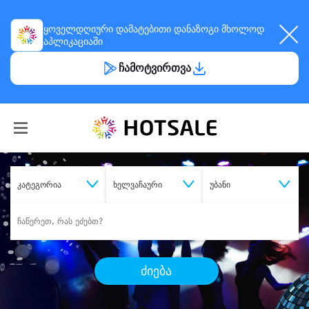
ყოველდღიური
დამატებითი დანაზოგი
მხოლოდ
აპლიკაციაში
ჩამოტვირთვა
კატეგორია
ხელვაჩაური
უბანი
ძიება
შეიძინე
სასურველი მომსახურება