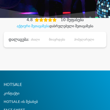
დიდი დანაზოგით
4.8
10 შეფასება
აქტიური შეთავაზება
დასრულებული შეთავაზება
დალაგება:
ახალი
მთავრდება
პოპულარული
დანა
HOTSALE
კონტაქტი
HOTSALE-ის შესახებ