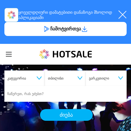
ყოველდღიური
დამატებითი დანაზოგი
მხოლოდ
აპლიკაციაში
ჩამოტვირთვა
კატეგორია
თბილისი
ვარკეთილი
ძიება
შეიძინე
სასურველი მომსახურება