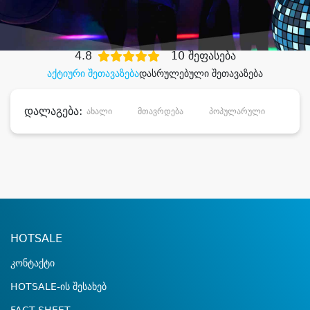
დიდი დანაზოგით
4.8
10 შეფასება
აქტიური შეთავაზება
დასრულებული შეთავაზება
დალაგება:
ახალი
მთავრდება
პოპულარული
დანა
HOTSALE
კონტაქტი
HOTSALE-ის შესახებ