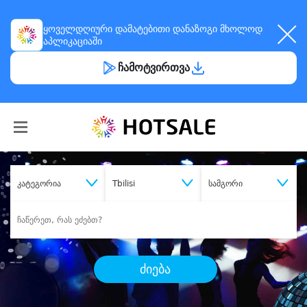
ყოველდღიური
დამატებითი დანაზოგი
მხოლოდ
აპლიკაციაში
ჩამოტვირთვა
კატეგორია
Tbilisi
სამგორი
ძიება
შეიძინე
სასურველი მომსახურება