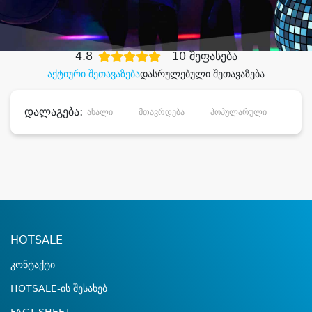
დიდი დანაზოგით
4.8
10 შეფასება
აქტიური შეთავაზება
დასრულებული შეთავაზება
დალაგება:
ახალი
მთავრდება
პოპულარული
დანა
HOTSALE
კონტაქტი
HOTSALE-ის შესახებ