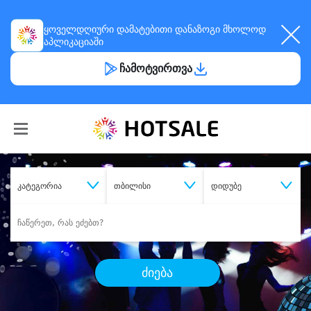
ყოველდღიური
დამატებითი დანაზოგი
მხოლოდ
აპლიკაციაში
ჩამოტვირთვა
კატეგორია
თბილისი
დიდუბე
ძიება
შეიძინე
სასურველი მომსახურება