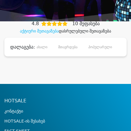
დიდი დანაზოგით
4.8
10 შეფასება
აქტიური შეთავაზება
დასრულებული შეთავაზება
დალაგება:
ახალი
მთავრდება
პოპულარული
დანა
HOTSALE
კონტაქტი
HOTSALE-ის შესახებ