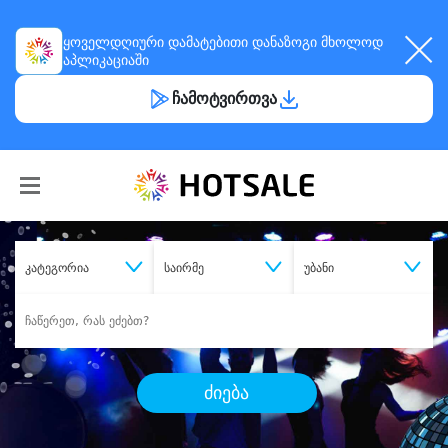
ყოველდღიური
დამატებითი დანაზოგი
მხოლოდ
აპლიკაციაში
ჩამოტვირთვა
კატეგორია
საირმე
უბანი
ძიება
შეიძინე
სასურველი მომსახურება