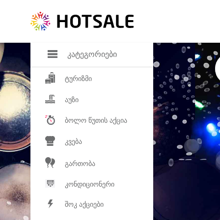
დანაზოგი
საყვარელ პროდ
კატეგორიები
ტურიზმი
აუზი
ბოლო წუთის აქცია
კვება
გართობა
კონდიციონერი
შოკ აქციები