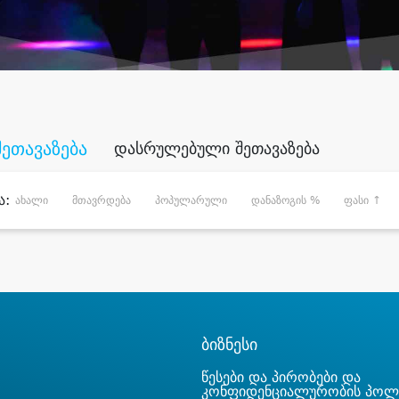
შეთავაზება
დასრულებული შეთავაზება
ა:
ახალი
მთავრდება
პოპულარული
დანაზოგის %
ფასი ↑
ბიზნესი
წესები და პირობები და
კონფიდენციალურობის პოლ