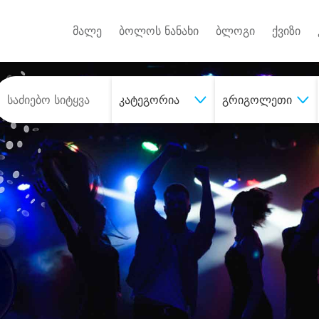
Android A
უქტებზე
მალე
ბოლოს ნანახი
ბლოგი
ქვიზი
კატეგორია
გრიგოლეთი
შეიძინე
სასურველი მომსახურე