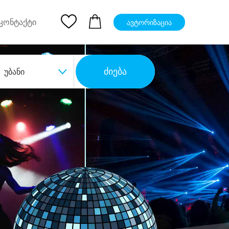
pp
Ios App
კონტაქტი
ავტორიზაცია
ძიება
უბანი
ბა
დიდი დანაზოგით