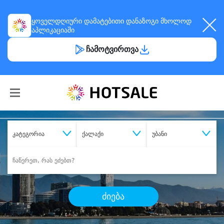
ყოველდღიური
დამატებითი დანაზოგი
მხოლოდ
აპლიკაციაში
ჩამოტვირთვა
კატეგორია
ქალაქი
უბანი
ძიება
შეიძინე
სასურველი მომსახურება