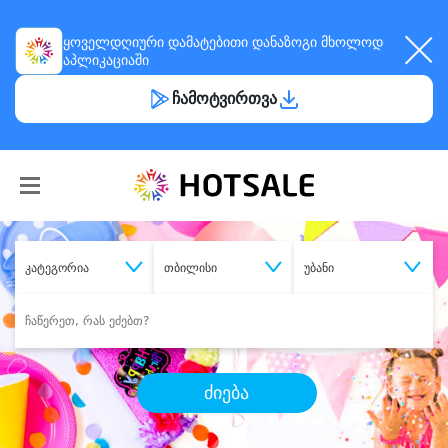
ყოველდღიური
დამატებითი დანაზოგი
მხოლოდ
აპლიკაციაში
ჩამოტვირთვა
კატეგორია
თბილისი
უბანი
ძიება
შეიძინე
სასურველი მომსახურება