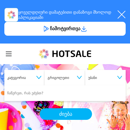
ყოველდღიური
დამატებითი დანაზოგი
მხოლოდ
აპლიკაციაში
ჩამოტვირთვა
კატეგორია
გრიგოლეთი
უბანი
ძიება
შეიძინე
სასურველი მომსახურება