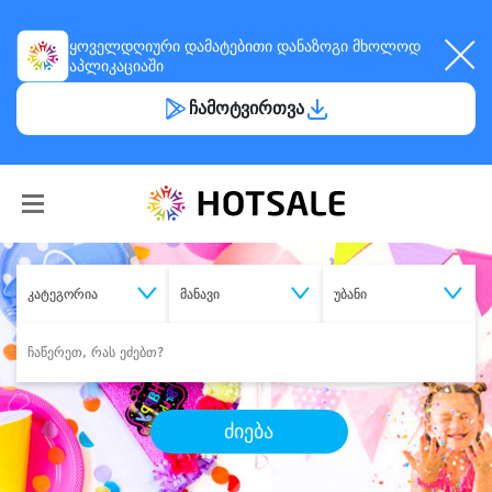
ყოველდღიური
დამატებითი დანაზოგი
მხოლოდ
აპლიკაციაში
ჩამოტვირთვა
კატეგორია
მანავი
უბანი
ძიება
შეიძინე
სასურველი მომსახურება