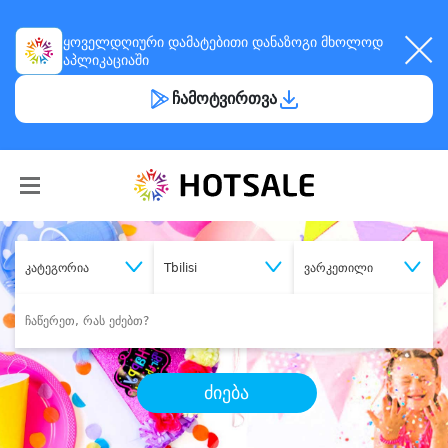
ყოველდღიური
დამატებითი დანაზოგი
მხოლოდ
აპლიკაციაში
ჩამოტვირთვა
კატეგორია
Tbilisi
ვარკეთილი
ძიება
შეიძინე
სასურველი მომსახურება