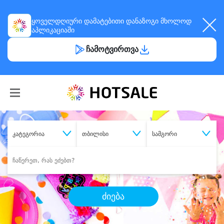
ყოველდღიური
დამატებითი დანაზოგი
მხოლოდ
აპლიკაციაში
ჩამოტვირთვა
კატეგორია
თბილისი
სამგორი
ძიება
შეიძინე
სასურველი მომსახურება