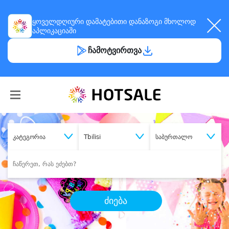
ყოველდღიური
დამატებითი დანაზოგი
მხოლოდ
აპლიკაციაში
ჩამოტვირთვა
კატეგორია
Tbilisi
საბურთალო
ძიება
შეიძინე
სასურველი მომსახურება