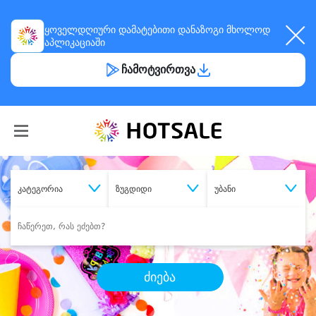
ყოველდღიური
დამატებითი დანაზოგი
მხოლოდ
აპლიკაციაში
ჩამოტვირთვა
კატეგორია
ზუგდიდი
უბანი
ძიება
შეიძინე
სასურველი მომსახურება