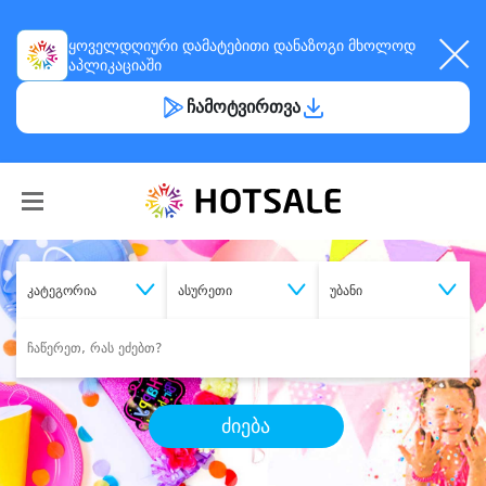
ყოველდღიური
დამატებითი დანაზოგი
მხოლოდ
აპლიკაციაში
ჩამოტვირთვა
კატეგორია
ასურეთი
უბანი
ძიება
შეიძინე
სასურველი მომსახურება