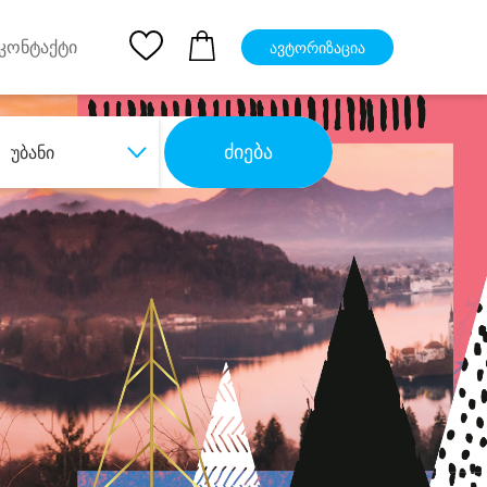
pp
Ios App
კონტაქტი
ავტორიზაცია
ძიება
უბანი
ბა
დიდი დანაზოგით