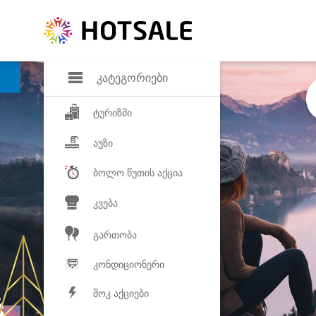
დანაზოგი
საყვარელ პროდ
კატეგორიები
ტურიზმი
აუზი
ბოლო წუთის აქცია
კვება
გართობა
კონდიციონერი
შოკ აქციები