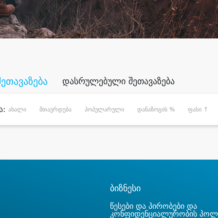
შეთავაზება
დასრულებული შეთავაზება
ა:
ახალი
მთავრდება
პოპულარული
დანაზოგის %
ფასი ↑
ბიზნესი
წესები და პირობები და
კონფიდენციალურობის პოლ