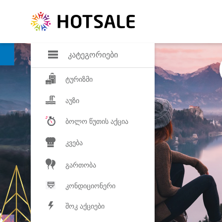
დანაზოგი
საყვარელ პროდ
კატეგორიები
ტურიზმი
აუზი
ბოლო წუთის აქცია
კვება
გართობა
კონდიციონერი
შოკ აქციები