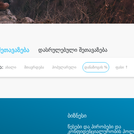
შეთავაზება
დასრულებული შეთავაზება
ა:
ახალი
მთავრდება
პოპულარული
დანაზოგის %
ფასი ↑
ბიზნესი
წესები და პირობები და
კონფიდენციალურობის პოლ